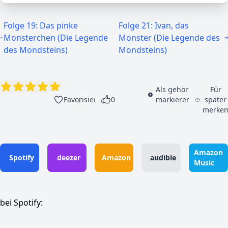
Folge 19: Das pinke
Folge 21: Ivan, das
Monsterchen (Die Legende
Monster (Die Legende des
des Mondsteins)
Mondsteins)
Als gehört
Für
Favorisieren
0
markieren
später
merke
Amazon
Spotify
deezer
Amazon
audible
Music
bei Spotify: