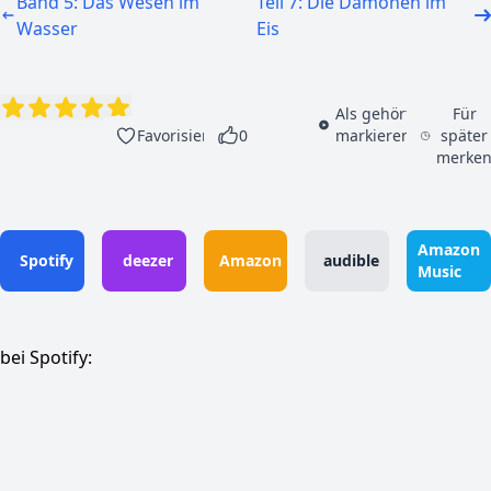
Band 5: Das Wesen im
Teil 7: Die Dämonen im
Wasser
Eis
Als gehört
Für
Favorisieren
0
markieren
später
merke
Amazon
Spotify
deezer
Amazon
audible
Music
bei Spotify: