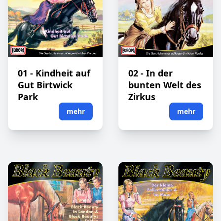
01 - Kindheit auf
02 - In der
Gut Birtwick
bunten Welt des
Park
Zirkus
mehr
mehr