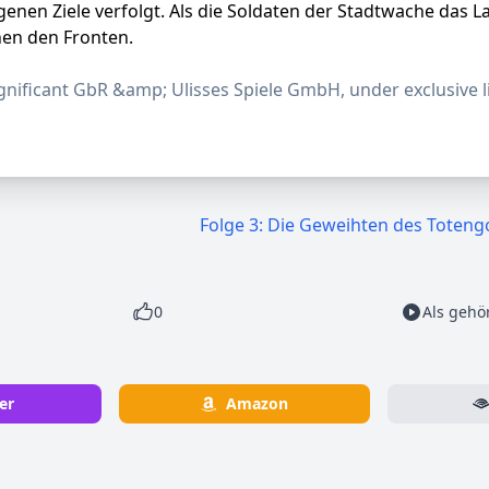
igenen Ziele verfolgt. Als die Soldaten der Stadtwache das
hen den Fronten.
ificant GbR &amp; Ulisses Spiele GmbH, under exclusive l
Folge 3: Die Geweihten des Toteng
0
Als gehö
er
Amazon