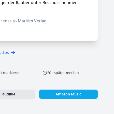
 Lager der Räuber unter Beschuss nehmen,
icense to Maritim Verlag
ottes
rt markieren
Für später merken
audible
Amazon Music