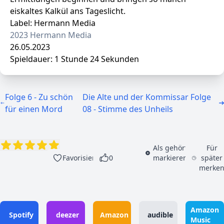
eiskaltes Kalkül ans Tageslicht.
Label: Hermann Media
2023 Hermann Media
26.05.2023
Spieldauer: 1 Stunde 24 Sekunden
Folge 6 - Zu schön
Die Alte und der Kommissar Folge
für einen Mord
08 - Stimme des Unheils
Als gehört
Für
Favorisieren
0
markieren
später
merke
Amazon
Spotify
deezer
Amazon
audible
Music