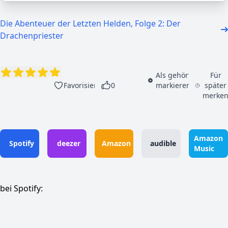
Die Abenteuer der Letzten Helden, Folge 2: Der
Drachenpriester
Als gehört
Für
Favorisieren
0
markieren
später
merke
Amazon
Spotify
deezer
Amazon
audible
Music
bei Spotify: