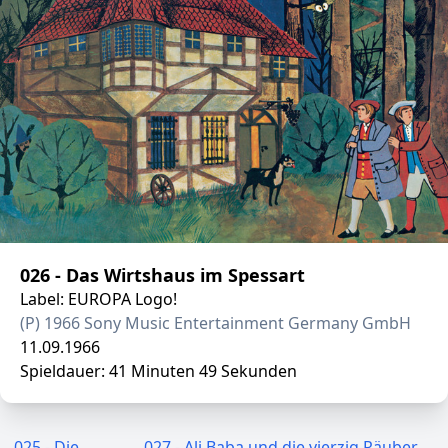
026 - Das Wirtshaus im Spessart
Label: EUROPA Logo!
(P) 1966 Sony Music Entertainment Germany GmbH
11.09.1966
Spieldauer: 41 Minuten 49 Sekunden
025 - Die
027 - Ali Baba und die vierzig Räuber