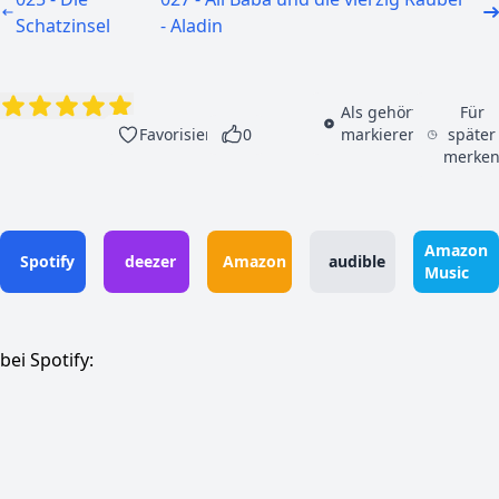
Schatzinsel
- Aladin
Als gehört
Für
Favorisieren
0
markieren
später
merke
Amazon
Spotify
deezer
Amazon
audible
Music
bei Spotify: