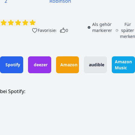
2
Robinson
Als gehört
Für
Favorisieren
0
markieren
später
merke
Amazon
Spotify
deezer
Amazon
audible
Music
bei Spotify: