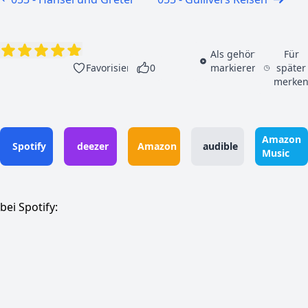
Als gehört
Für
Favorisieren
0
markieren
später
merke
Amazon
Spotify
deezer
Amazon
audible
Music
bei Spotify: