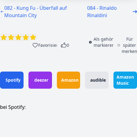
082 - Kung Fu - Überfall auf
084 - Rinaldo
Mountain City
Rinaldini
Als gehört
Für
Favorisieren
0
markieren
später
merke
Amazon
Spotify
deezer
Amazon
audible
Music
bei Spotify: