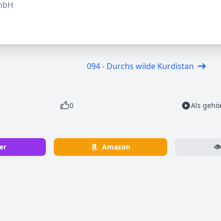
GmbH
094 - Durchs wilde Kurdistan
0
Als gehö
er
Amazon