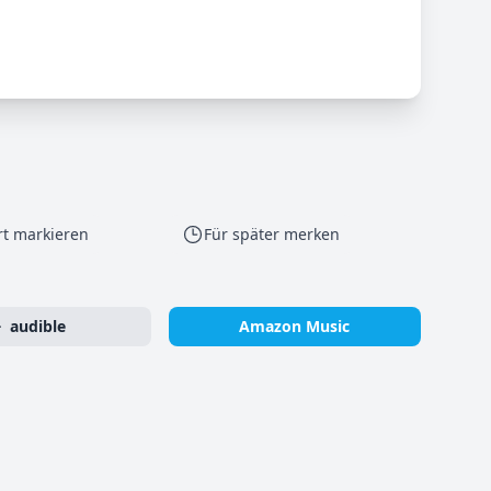
rt markieren
Für später merken
audible
Amazon Music