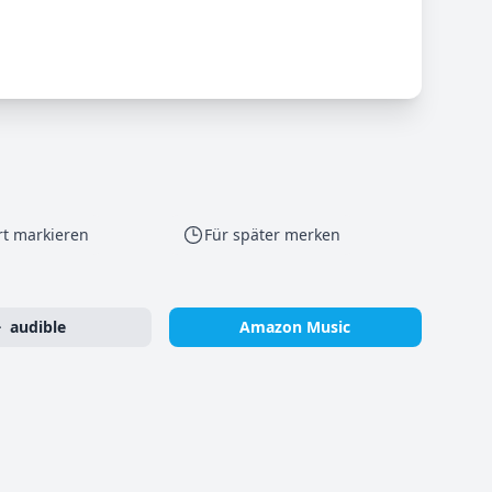
rt markieren
Für später merken
audible
Amazon Music