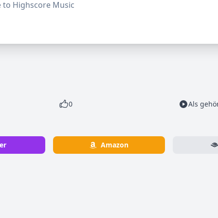
e to Highscore Music
0
Als gehö
er
Amazon