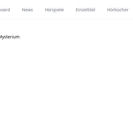
board
News
Hörspiele
Einzeltitel
Hörbücher
 Mysterium