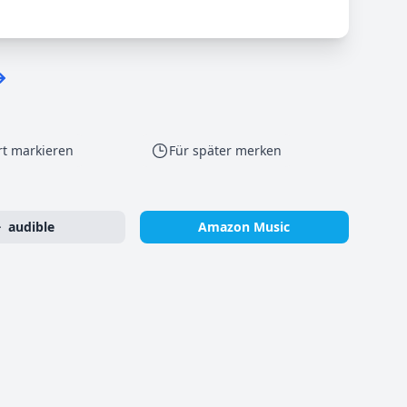
rt markieren
Für später merken
audible
Amazon Music