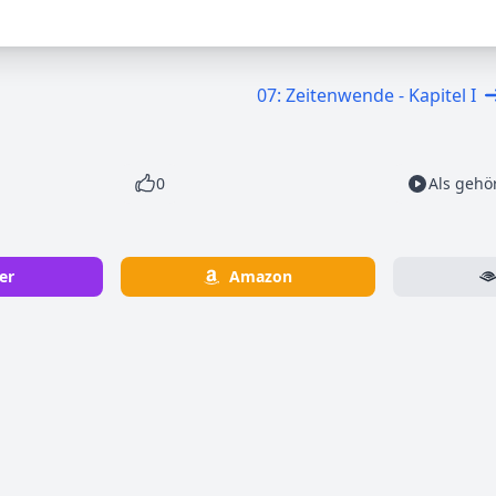
07: Zeitenwende - Kapitel I
0
Als gehö
er
Amazon