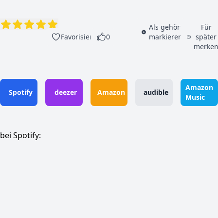
Als gehört
Für
Favorisieren
0
markieren
später
merke
Amazon
Spotify
deezer
Amazon
audible
Music
bei Spotify: