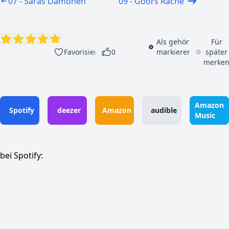
07 - Saras Dämonen
09 - Goors Rache
Als gehört
Für
Favorisieren
0
markieren
später
merke
Amazon
Spotify
deezer
Amazon
audible
Music
bei Spotify: