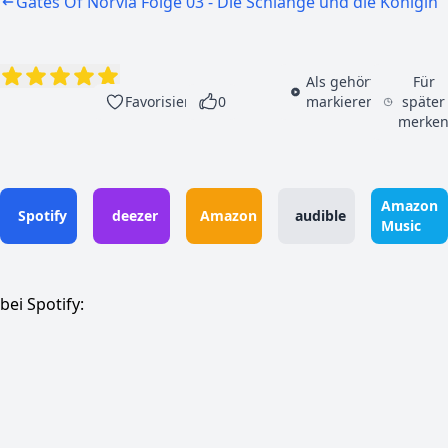
Gates Of Norvia Folge 03 - Die Schlange und die Königin
Als gehört
Für
Favorisieren
0
markieren
später
merke
Amazon
Spotify
deezer
Amazon
audible
Music
bei Spotify: