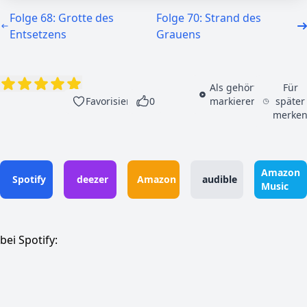
Folge 68: Grotte des
Folge 70: Strand des
Entsetzens
Grauens
Als gehört
Für
Favorisieren
0
markieren
später
merke
Amazon
Spotify
deezer
Amazon
audible
Music
bei Spotify: