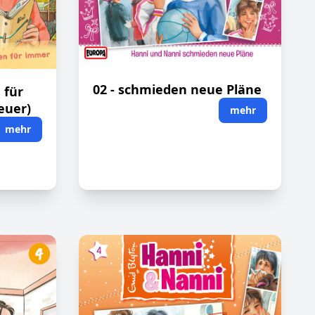
02 - schmieden neue Pläne
 für
euer)
mehr
mehr