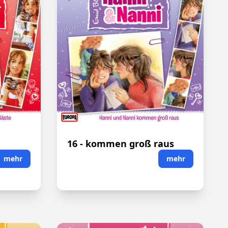
16 - kommen groß raus
mehr
mehr