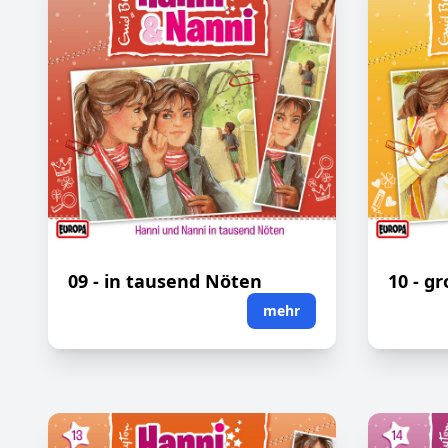
09 - in tausend Nöten
10 - g
mehr