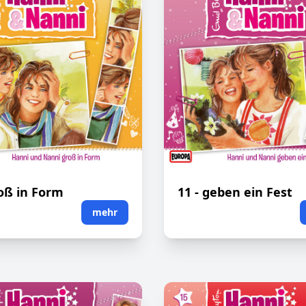
roß in Form
11 - geben ein Fest
mehr