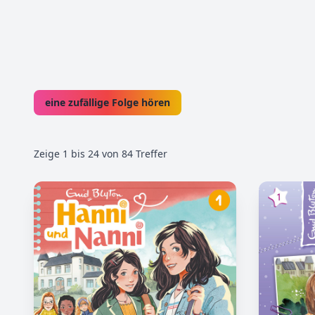
eine zufällige Folge hören
Zeige
1
bis
24
von
84
Treffer