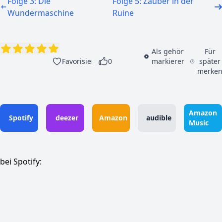
Folge 3: Die
Folge 5: Zauber in der
Wundermaschine
Ruine
Als gehört
Für
Favorisieren
0
markieren
später
merke
Amazon
Spotify
deezer
Amazon
audible
Music
bei Spotify: