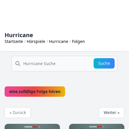
Hurricane
Startseite
Hörspiele
Hurricane
Folgen
suche
Suche
eine zufällige Folge hören
« Zurück
Weiter »