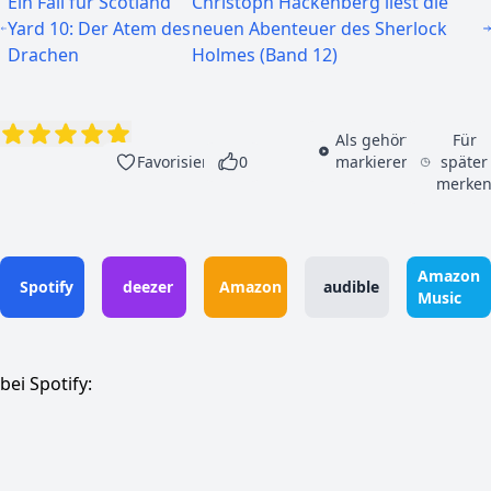
Ein Fall für Scotland
Christoph Hackenberg liest die
Yard 10: Der Atem des
neuen Abenteuer des Sherlock
Drachen
Holmes (Band 12)
Als gehört
Für
Favorisieren
0
markieren
später
merke
Amazon
Spotify
deezer
Amazon
audible
Music
bei Spotify: