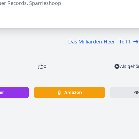
per Records, Sparrieshoop
Das Milliarden-Heer - Teil 1
0
Als gehö
er
Amazon