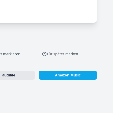
rt markieren
Für später merken
audible
Amazon Music