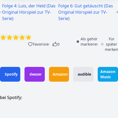
Folge 4: Luis, der Held (Das
Folge 6: Gut getäuscht (Das
Original Hörspiel zur TV-
Original Hörspiel zur TV-
Serie)
Serie)
Als gehört
Für
Favorisieren
0
markieren
später
merke
Amazon
Spotify
deezer
Amazon
audible
Music
bei Spotify: