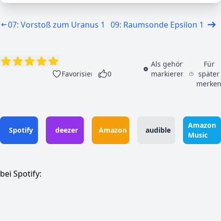
07: Vorstoß zum Uranus 1
09: Raumsonde Epsilon 1
Als gehört
Für
Favorisieren
0
markieren
später
merke
Amazon
Spotify
deezer
Amazon
audible
Music
bei Spotify: