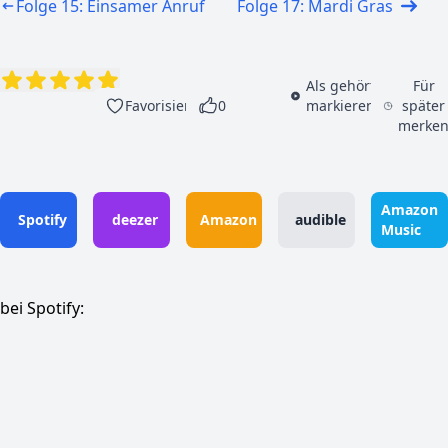
Folge 15: Einsamer Anruf
Folge 17: Mardi Gras
Als gehört
Für
Favorisieren
0
markieren
später
merke
Amazon
Spotify
deezer
Amazon
audible
Music
bei Spotify: