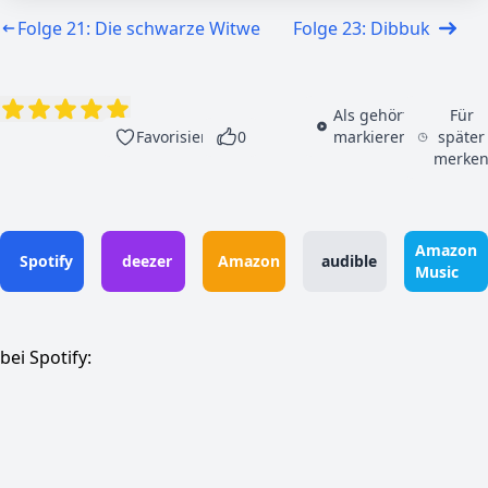
Folge 21: Die schwarze Witwe
Folge 23: Dibbuk
Als gehört
Für
Favorisieren
0
markieren
später
merke
Amazon
Spotify
deezer
Amazon
audible
Music
bei Spotify: