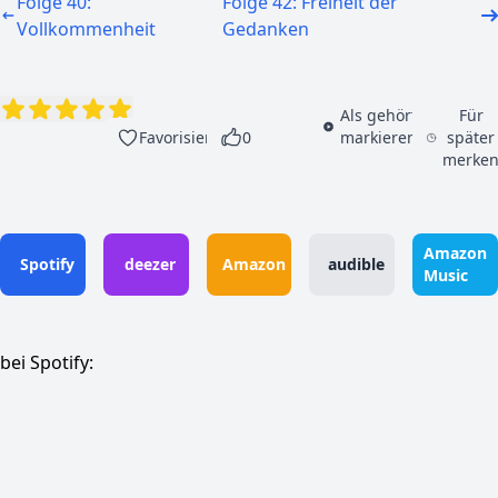
Folge 40:
Folge 42: Freiheit der
Vollkommenheit
Gedanken
Als gehört
Für
Favorisieren
0
markieren
später
merke
Amazon
Spotify
deezer
Amazon
audible
Music
bei Spotify: