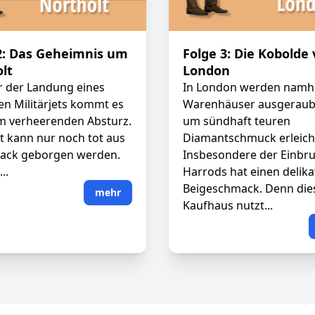
2: Das Geheimnis um
Folge 3: Die Kobolde
lt
London
r der Landung eines
In London werden namh
hen Militärjets kommt es
Warenhäuser ausgeraub
m verheerenden Absturz.
um sündhaft teuren
ot kann nur noch tot aus
Diamantschmuck erleicht
ack geborgen werden.
Insbesondere der Einbru
..
Harrods hat einen delik
Beigeschmack. Denn die
mehr
Kaufhaus nutzt...