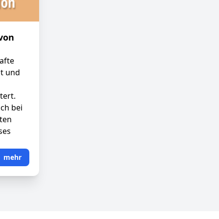
 von
afte
t und
ert.
ch bei
aten
ses
mehr