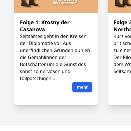
Folge 1: Krosny der
Folge 
Casanova
Northo
Seltsames geht in den Kreisen
Kurz vo
der Diplomatie vor. Aus
britisc
unerfindlichen Gründen buhlen
zu eine
die Gemahlinnen der
Der Pil
Botschafter um die Gunst des
dem Wr
sonst so nervösen und
Seltsam.
tollpatschigen...
mehr