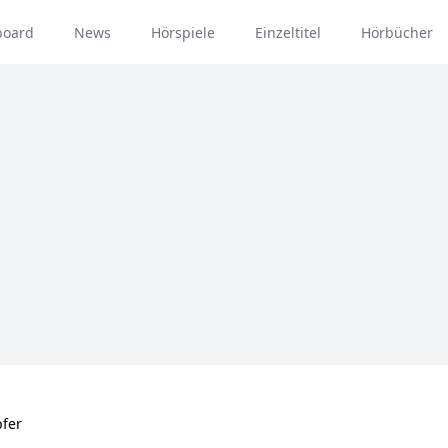
board
News
Hörspiele
Einzeltitel
Hörbücher
pfer