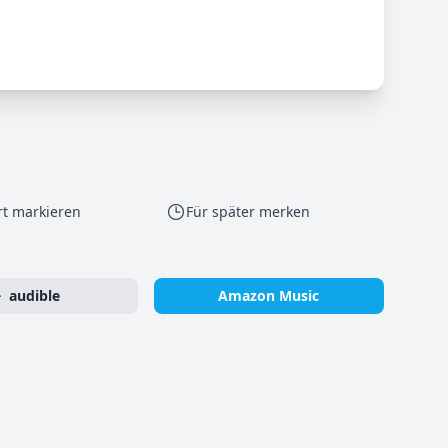
rt markieren
Für später merken
audible
Amazon Music