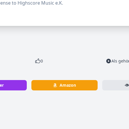
ense to Highscore Music e.K.
0
Als gehö
er
Amazon