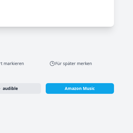
rt markieren
Für später merken
audible
Amazon Music