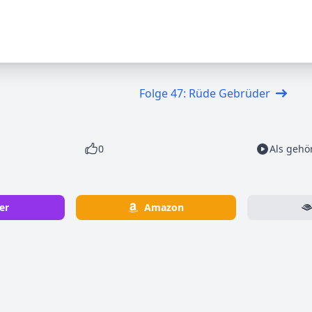
Folge 47: Rüde Gebrüder
0
Als gehö
er
Amazon