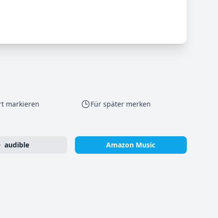
rt markieren
Für später merken
audible
Amazon Music