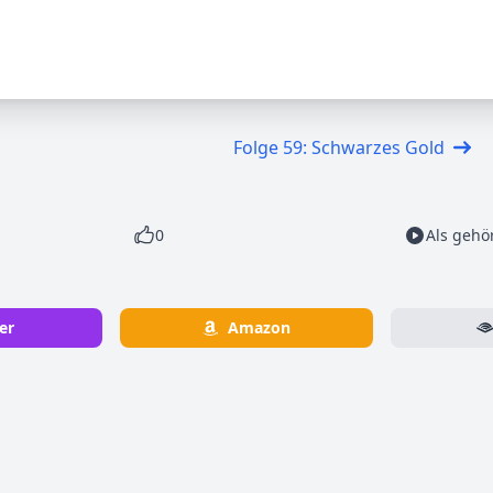
Folge 59: Schwarzes Gold
0
Als gehö
er
Amazon