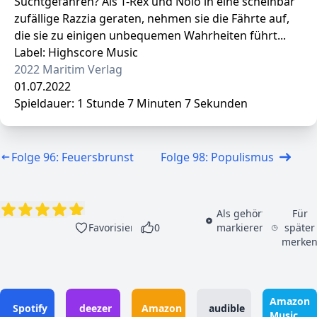
Suchtgefahren? Als T-Rex und Nolo in eine scheinbar
zufällige Razzia geraten, nehmen sie die Fährte auf,
die sie zu einigen unbequemen Wahrheiten führt...
Label: Highscore Music
2022 Maritim Verlag
01.07.2022
Spieldauer: 1 Stunde 7 Minuten 7 Sekunden
Folge 96: Feuersbrunst
Folge 98: Populismus
Als gehört
Für
Favorisieren
0
markieren
später
merke
Amazon
Spotify
deezer
Amazon
audible
Music