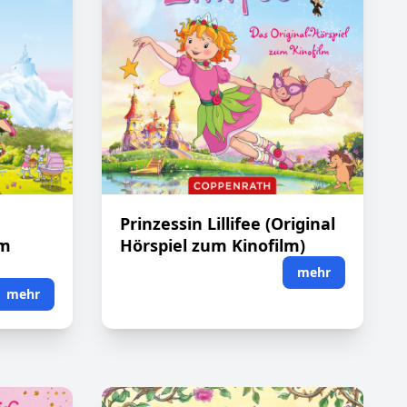
Prinzessin Lillifee (Original
um
Hörspiel zum Kinofilm)
mehr
mehr