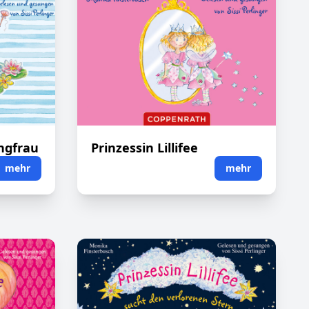
ngfrau
Prinzessin Lillifee
mehr
mehr