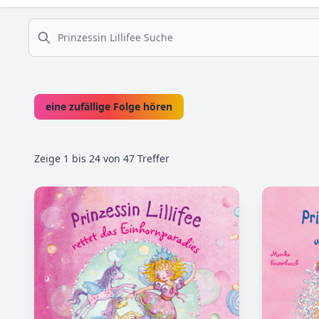
suche
eine zufällige Folge hören
Zeige
1
bis
24
von
47
Treffer