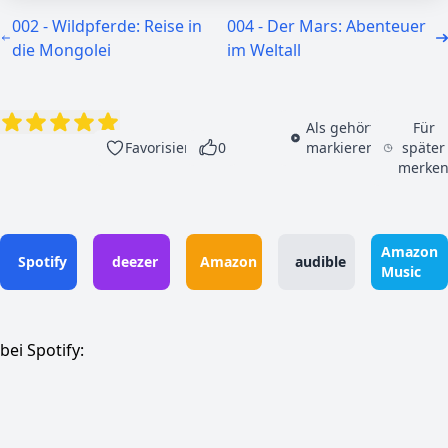
002 - Wildpferde: Reise in
004 - Der Mars: Abenteuer
die Mongolei
im Weltall
Als gehört
Für
Favorisieren
0
markieren
später
merke
Amazon
Spotify
deezer
Amazon
audible
Music
bei Spotify: