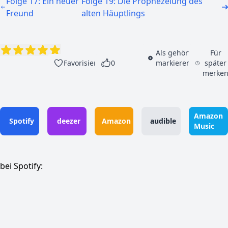
Folge 17: Ein neuer
Folge 19: Die Prophezeiung des
Freund
alten Häuptlings
Als gehört
Für
Favorisieren
0
markieren
später
merke
Amazon
Spotify
deezer
Amazon
audible
Music
bei Spotify: