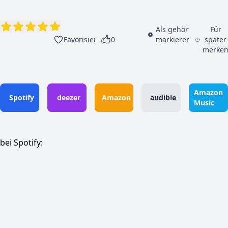
Als gehört
Für
Favorisieren
0
markieren
später
merke
Amazon
Spotify
deezer
Amazon
audible
Music
bei Spotify: