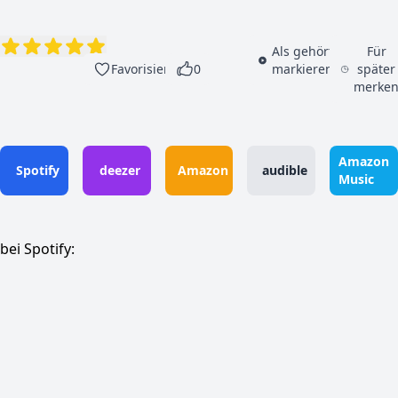
Als gehört
Für
Favorisieren
0
markieren
später
merke
Amazon
Spotify
deezer
Amazon
audible
Music
bei Spotify: