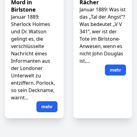
Mord in
Rächer
Birlstone
Januar 1889: Was ist
Januar 1889:
das „Tal der Angst“?
Sherlock Holmes
Was bedeutet „V V
und Dr. Watson
341“, wer ist der
gelingt es, die
Tote im Birlstone-
verschlüsselte
Anwesen, wenn es
Nachricht eines
nicht John Douglas
Informanten aus
ist,...
der Londoner
mehr
Unterwelt zu
entziffern. Porlock,
so sein Deckname,
warnt...
mehr