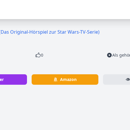
e (Das Original-Hörspiel zur Star Wars-TV-Serie)
0
Als gehö
er
Amazon