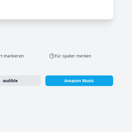
rt markieren
Für später merken
audible
Amazon Music