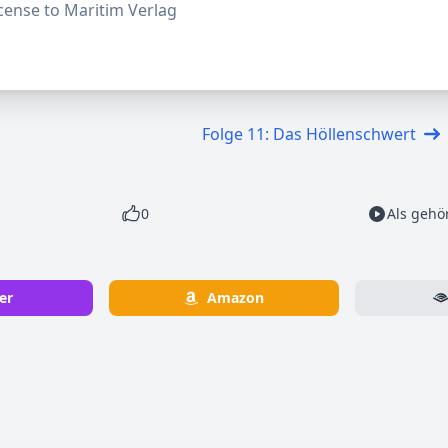
cense to Maritim Verlag
Folge 11: Das Höllenschwert
0
Als gehö
er
Amazon