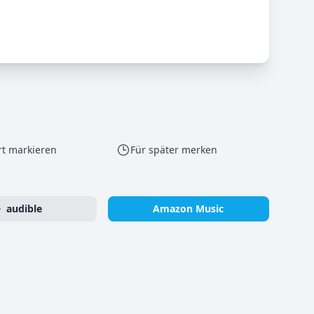
rt markieren
Für später merken
audible
Amazon Music