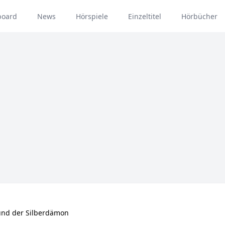
board
News
Hörspiele
Einzeltitel
Hörbücher
 und der Silberdämon