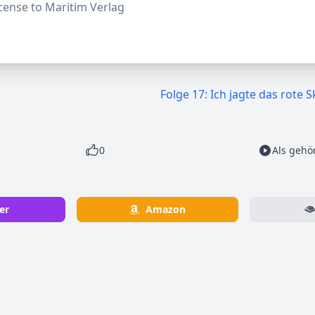
cense to Maritim Verlag
Folge 17: Ich jagte das rote S
0
Als gehö
er
Amazon