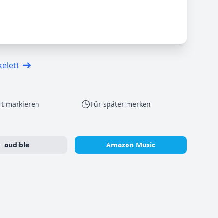
kelett
rt markieren
Für später merken
audible
Amazon Music