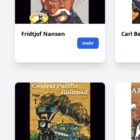
Fridtjof Nansen
Carl B
mehr