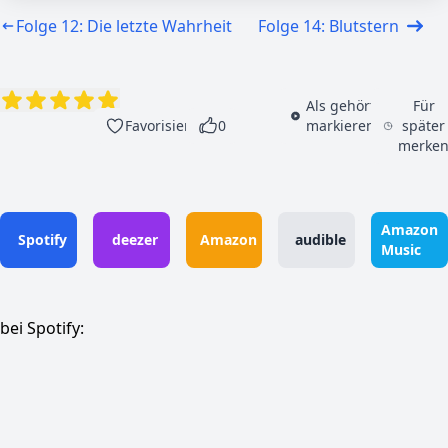
Folge 12: Die letzte Wahrheit
Folge 14: Blutstern
Als gehört
Für
Favorisieren
0
markieren
später
merke
Amazon
Spotify
deezer
Amazon
audible
Music
bei Spotify: