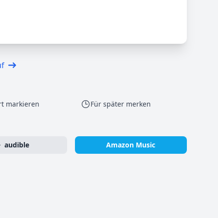
uf
rt markieren
Für später merken
audible
Amazon Music