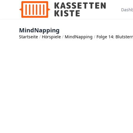
Dash
MindNapping
Startseite
Hörspiele
MindNapping
Folge 14: Blutster