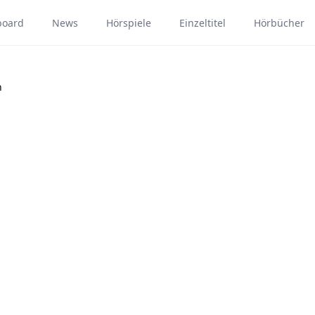
board
News
Hörspiele
Einzeltitel
Hörbücher
n