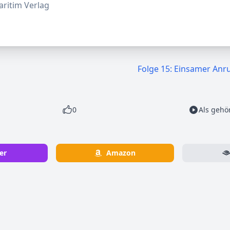
aritim Verlag
Folge 15: Einsamer Anr
0
Als gehö
er
Amazon