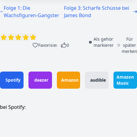
Folge 1: Die
Folge 3: Scharfe Schüsse bei
Wachsfiguren-Gangster
James Bond
Als gehört
Für
Favorisieren
0
markieren
später
merke
Amazon
Spotify
deezer
Amazon
audible
Music
bei Spotify: