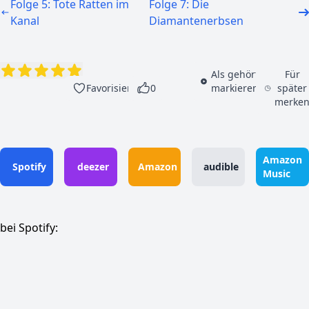
Folge 5: Tote Ratten im
Folge 7: Die
Kanal
Diamantenerbsen
Als gehört
Für
Favorisieren
0
markieren
später
merke
Amazon
Spotify
deezer
Amazon
audible
Music
bei Spotify: