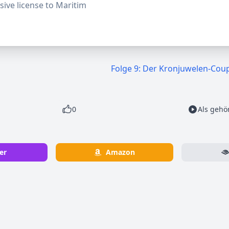
ive license to Maritim
Folge 9: Der Kronjuwelen-Cou
0
Als gehö
er
Amazon