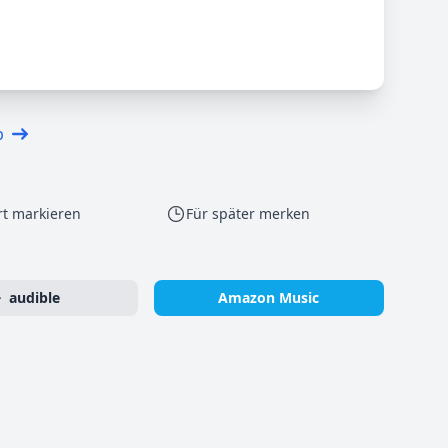
p
rt markieren
Für später merken
audible
Amazon Music